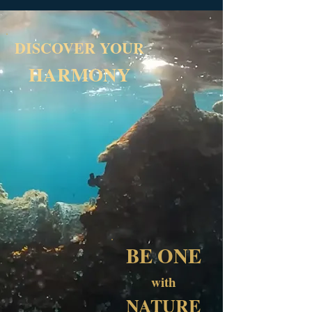
DISCOVER YOUR
HARMONY
BE ONE
with
NATURE