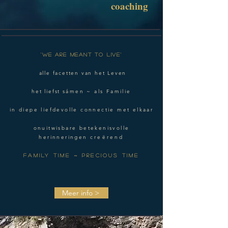
coaching
'WE ARE MEANT TO LIVE'
alle facetten van het Leven
het liefst
sámen ~ als Familie
in diepe liefdevolle connectie met elkaar
onuitwisbare betekenisvolle
herinneringen
creërend
FAMILY TIME ~ PRECIOUS TIME
Meer info >