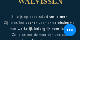
WALVISSEN
Zij zijn op deze reis
ónze leraren
Zij laten Jou
openen
voor en
verbinden
met
wat
werkelijk belangrijk voor Jou
is
Ze leren ons de waarden van een
hecht
Familiesysteem:
gebaseerd op
Liefde en Vertrouwen
ingebed in een
Warm en Veilig Nest
WE are their
LIFELINE