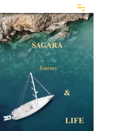
SAGARA
Journey
&
LIFE