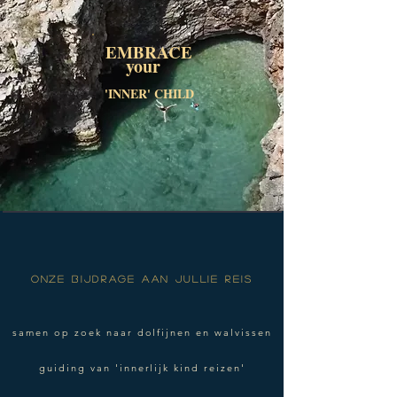
EMBRACE
your
'INNER' CHILD
ONZE BIJDRAGE AAN JULLIE REIS
samen op zoek naar dolfijnen en walvissen
guiding van 'innerlijk kind reizen'