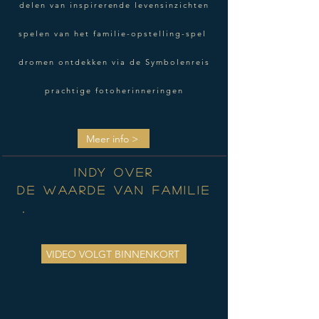
delen van inspirerende levensinzichten
spelen van het familie-opstelling-spel
dromen ontdekken via de Symbolenreis
prachtige fotoherinneringen
Meer info >
INDY over
DE WAARDE VAN FAMILIE
VIDEO VOLGT BINNENKORT