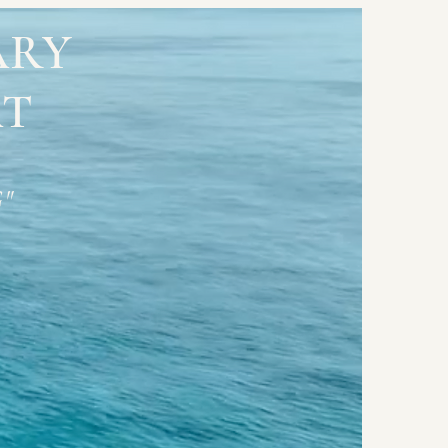
ARY
AT
G"