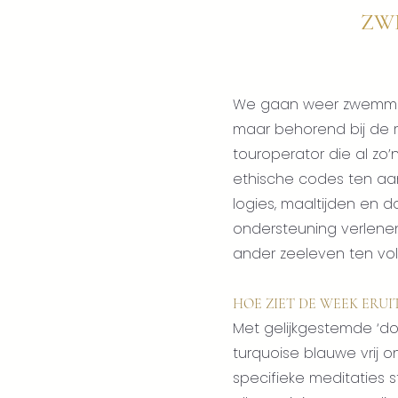
ZW
We gaan weer zwemmen m
maar behorend bij de r
touroperator die al zo’
ethische codes ten aan
logies, maaltijden en do
ondersteuning verlenen
ander zeeleven ten vol
HOE ZIET DE WEEK ERUI
Met gelijkgestemde ‘dol
turquoise blauwe vrij 
specifieke meditaties 