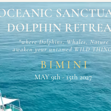
OCEANIC SANCTU
DOLPHIN RETRE
"where Dolphins, Whales, Nature
awaken your untamed WILD THIN
B I M I N I
MAY 9th - 15th 2027