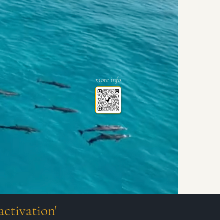
more info
ctivation'