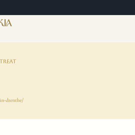
KIA
treat
-in-drenthe/