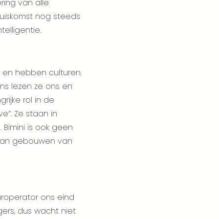
ring van alle
thuiskomst nog steeds
elligentie.
en en hebben culturen.
ens lezen ze ons en
ijke rol in de
e”. Ze staan in
Bimini is ook geen
n van gebouwen van
roperator ons eind
gers, dus wacht niet