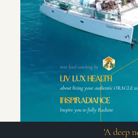
next level coaching by
LiV
lux
HEALTH
about living your authentic ORACLE wa
INSPI
RADIANCE
Inspire you to fully Radiate
'A deep n