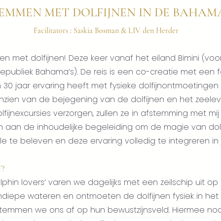
EMMEN MET DOLFIJNEN IN DE BAHAMA
Facilitators : Saskia Bosman & LIV den Herder
et dolfijnen! Deze keer vanaf het eiland Bimini (voor 
epubliek Bahama’s). De reis is een co-creatie met een f
n 30 jaar ervaring heeft met fysieke dolfijnontmoetingen
zien van de bejegening van de dolfijnen en het zeeleven
lfijnexcursies verzorgen, zullen ze in afstemming met mij 
 aan de inhoudelijke begeleiding om de magie van dolf
le te beleven en deze ervaring volledig te integreren in
T?
phin lovers’ varen we dagelijks met een zeilschip uit op 
ondiepe wateren en ontmoeten de dolfijnen fysiek in het 
stemmen we ons af op hun bewustzijnsveld. Hiermee nod