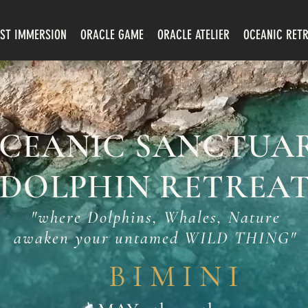
EST IMMERSION
ORACLE GAME
ORACLE ATELIER
OCEANIC RETR
CEANIC SANCTUA
DOLPHIN RETREA
"where Dolphins, Whales, Nature
awaken your untamed WILD THING"
B I M I N I