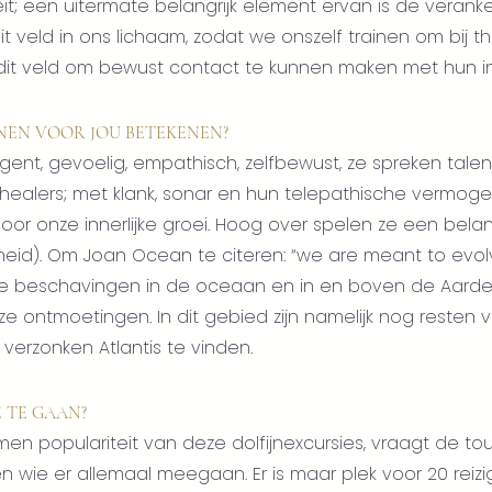
teit; een uitermate belangrijk element ervan is de veranke
t veld in ons lichaam, zodat we onszelf trainen om bij 
dit veld om bewust contact te kunnen maken met hun int
NEN VOOR JOU BETEKENEN?
elligent, gevoelig, empathisch, zelfbewust, ze spreken tal
jke healers; met klank, sonar en hun telepathische vermog
r onze innerlijke groei. Hoog over spelen ze een belangr
eid). Om Joan Ocean te citeren: “we are meant to evolv
te beschavingen in de oceaan en in en boven de Aarde. 
eze ontmoetingen. In dit gebied zijn namelijk nog reste
 verzonken Atlantis te vinden.
E TE GAAN?
populariteit van deze dolfijnexcursies, vraagt de tou
 wie er allemaal meegaan. Er is maar plek voor 20 reizi