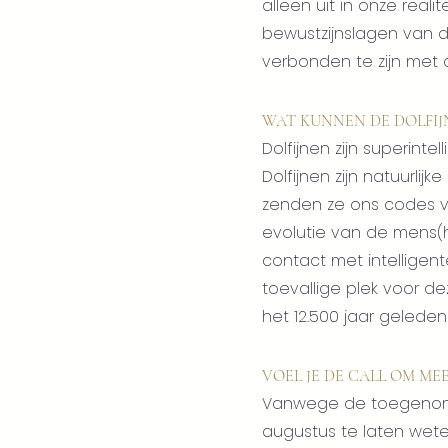
alleen uit in onze reali
bewustzijnslagen van di
verbonden te zijn met 
WAT KUNNEN DE DOLFIJ
Dolfijnen zijn superint
Dolfijnen zijn natuurli
zenden ze ons codes voo
evolutie van de mens(h
contact met intelligen
toevallige plek voor d
het 12.500 jaar geleden
VOEL JE DE CALL OM ME
Vanwege de toegenomen 
augustus te laten weten