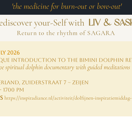
'the medicine for burn-out or bore-out'
LIV & SAS
ediscover your-Self with
Return to the rhythm of SAGARA
ULY
2026
QUE introduction to the
Bimini
dolphin re
ve spiritual dolphin documentary with guided meditations
land, Zuiderstraat 7 ~ Zeijen
 - 1700 PM
TS
https://inspiradiance.nl/activiteit/dolfijnen-inspiratiemiddag